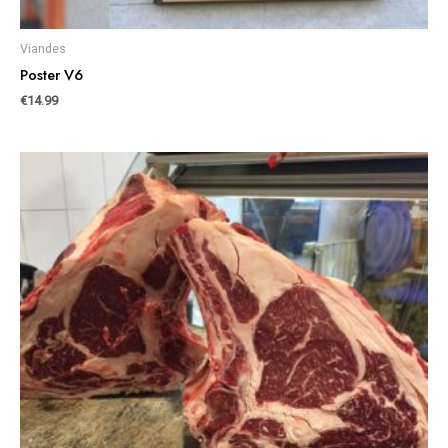
Viandes
Poster V6
€
14.99