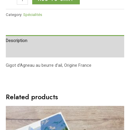
d'agneau
au
Category:
Spécialités
beurre
d'ail
quantity
Description
Reviews (0)
Gigot d’Agneau au beurre d’ail, Origine France
Related products