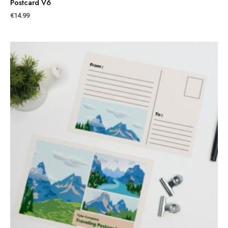
Postcard V6
€
14.99